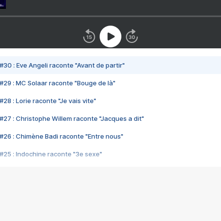
#30 : Eve Angeli raconte "Avant de partir"
#29 : MC Solaar raconte "Bouge de là"
28 : Lorie raconte "Je vais vite"
#27 : Christophe Willem raconte "Jacques a dit"
#26 : Chimène Badi raconte "Entre nous"
#25 : Indochine raconte "3e sexe"
#24 : Zaho raconte "C'est chelou"
#23 : Patrick Bruel raconte "Au café des délices"
#22 : Kyo raconte "Le chemin"