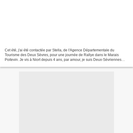
Cet été, j'ai été contactée par Stella, de l'Agence Départementale du
Tourisme des Deux Sèvres, pour une journée de Rallye dans le Marais
Poitevin. Je vis à Niort depuis 4 ans, par amour, je suis Deux-Sévriennes
d'adoption donc. J'ai grandi en Touraine,...