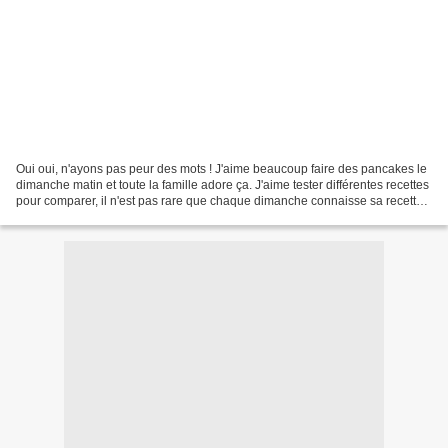
Oui oui, n'ayons pas peur des mots ! J'aime beaucoup faire des pancakes le
dimanche matin et toute la famille adore ça. J'aime tester différentes recettes
pour comparer, il n'est pas rare que chaque dimanche connaisse sa recette.
Seulement, l'autre jour,...