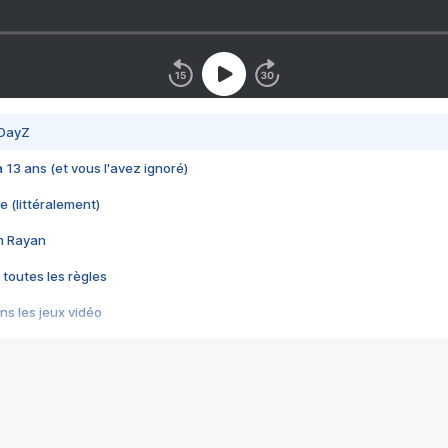
 DayZ
 a 13 ans (et vous l'avez ignoré)
e (littéralement)
im Rayan
 toutes les règles
s les jeux vidéo
us choquant de Rockstar ? - Le scandale BULLY
e plus moche de Steam
du RÊVE tourne au CAUCHEMAR