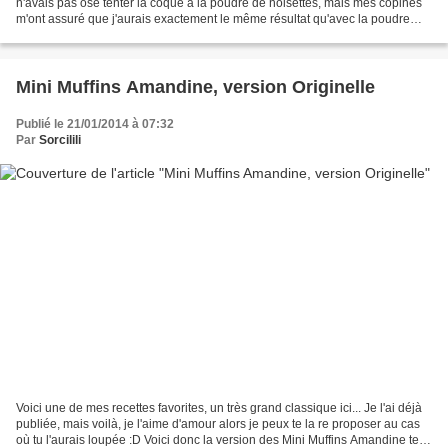
n'avais pas osé tenter la coque à la poudre de noisettes, mais mes copines
m'ont assuré que j'aurais exactement le même résultat qu'avec la poudre
d'amandes, alors j'ai voulu tester...
Mini Muffins Amandine, version Originelle
Publié le 21/01/2014 à 07:32
Par
Sorcilili
Voici une de mes recettes favorites, un très grand classique ici... Je l'ai déjà
publiée, mais voilà, je l'aime d'amour alors je peux te la re proposer au cas
où tu l'aurais loupée :D Voici donc la version des Mini Muffins Amandine telle