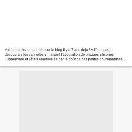
Voilà une recette publiée sur le blog il y a 7 ans déjà ! A l'époque, je
découvrais les cannelés en faisant l'acquisition de plaques silicones
Tupperware et j'étais émerveillée par le goût de ces petites gourmandises.
Je n'avais pas de point de comparaison...