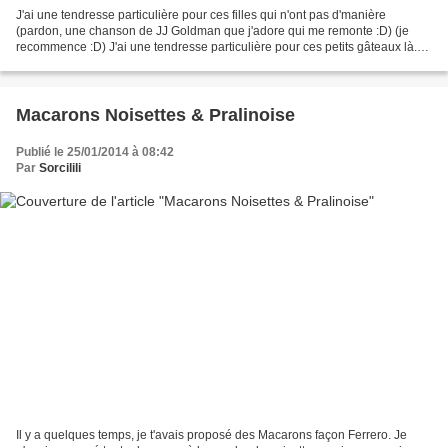
J'ai une tendresse particulière pour ces filles qui n'ont pas d'manière
(pardon, une chanson de JJ Goldman que j'adore qui me remonte :D) (je
recommence :D) J'ai une tendresse particulière pour ces petits gâteaux là.
Pourquoi ? Parce que je ne suis pas...
Macarons Noisettes & Pralinoise
Publié le 25/01/2014 à 08:42
Par
Sorcilili
Il y a quelques temps, je t'avais proposé des Macarons façon Ferrero. Je