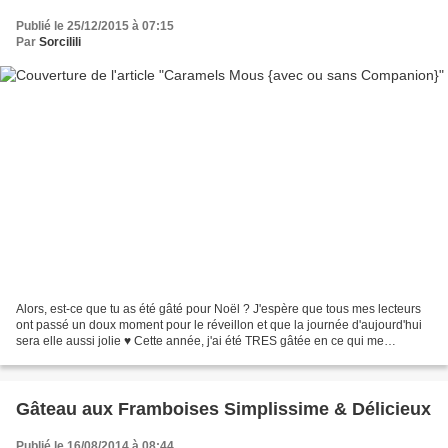
Publié le 25/12/2015 à 07:15
Par
Sorcilili
Alors, est-ce que tu as été gâté pour Noël ? J'espère que tous mes lecteurs
ont passé un doux moment pour le réveillon et que la journée d'aujourd'hui
sera elle aussi jolie ♥ Cette année, j'ai été TRES gâtée en ce qui me
concerne, en partie parce que...
Gâteau aux Framboises Simplissime & Délicieux
Publié le 16/08/2014 à 08:44