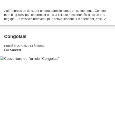
J'ai l'impression de courir un peu après le temps en ce moment... Comme
mon blog n'est pas en premier dans la liste de mes priorités, il est un peu
négligé ! Je vais vite redevenir plus active j'espère ! En attendant, c'est LA
recette dont j'ai très très...
Congolais
Publié le 27/02/2014 à 06:43
Par
Sorcilili