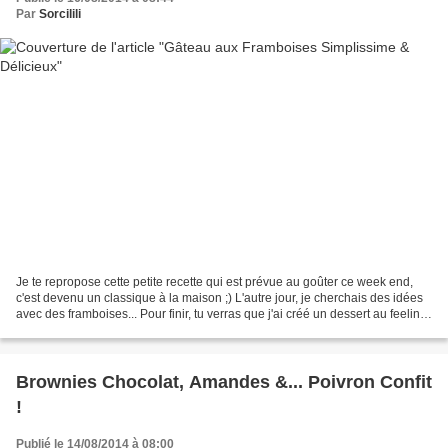
Par
Sorcilili
Je te repropose cette petite recette qui est prévue au goûter ce week end,
c'est devenu un classique à la maison ;) L'autre jour, je cherchais des idées
avec des framboises... Pour finir, tu verras que j'ai créé un dessert au feeling,
mais en menant mes...
Brownies Chocolat, Amandes &... Poivron Confit
!
Publié le 14/08/2014 à 08:00