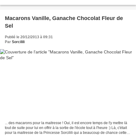
que ma copine...
Macarons Vanille, Ganache Chocolat Fleur de
Sel
Publié le 20/12/2013 à 09:31
Par
Sorcilili
... des macarons pour la maitresse ! Oui, il est encore temps de t'y mettre là
tout de suite pour lui en offrir à la sortie de l'école tout à l'heure :) Là, c'était
pour la maitresse de la Princesse Sorcilili qui a beaucoup de chance cette